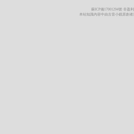
蘇ICP備17001294號
·非盈利
本站知識內容中由古音小鏡原創者遵循