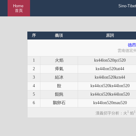
Home
Sino-Tibe
首頁
序
義項
原詞
德昂
雲南德宏
1
火焰
kɤ44lon520ŋɛi520
2
瘴氣
kɤ44lon520tat44
3
結冰
kɤ44lon520kɛn44
4
餃
kɤ44sɔi520kɤ44lon520
5
餛飩
kɤ44sɔi520kɤ44lon520
6
鵝卵石
kɤ44lon520mau520
1
1
漢義切字分析：火
焰