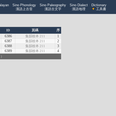
alayan
Sino Phonology
Sino Paleography
Sino Dialect
Dictionary
漢語上古音
漢語古文字
漢語地理
▼
工具書
ID
頁碼
序
6386
集韻校本 211
1
6387
集韻校本 211
2
6388
集韻校本 211
3
6389
集韻校本 211
4
引）
）