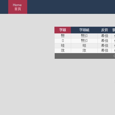
Home
首頁
字頭
字頭組
反切
㗨
㗨|𧥤
希佳
𧥤
㗨|𧥤
希佳
哇
哇
希佳
㰨
㰨
希佳
《