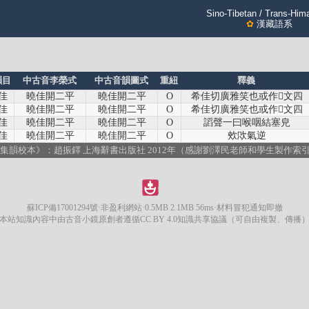
Sino-Tibetan / Trans-Him
✿
漢藏語系
韻目
中古音李榮式
中古音韻圖式
重紐
釋義
佳
曉佳開二平
曉佳開二平
O
希佳切廣雅笑也或作𧥤文四
佳
曉佳開二平
曉佳開二平
O
希佳切廣雅笑也或作𧥤文四
佳
曉佳開二平
曉佳開二平
O
謟聲一曰喉咽結塞皃
佳
曉佳開二平
曉佳開二平
O
㰰㰨氣逆
集韻校本》：趙振鐸 上海辭書出版社 2012年（感謝劉澤民老師和學生製作索
蘇ICP備17001294號
·非盈利網站·0.5MB 2.1MB 56ms·材料冒犯通知即撤
本站知識內容中由古音小鏡原創者遵循CC BY 4.0知識共享協議（可自由複製、傳播