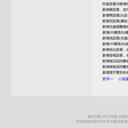
民族語素功能增
新增
康語素
，使
新增
僰語素
(白
新增
尼語素
(彝
新增
先秦韻繫聯
新增
(中國境內)
新增
羌語素
(含
新增
(中國境內)
新增
侗台語素
，
新增
苗瑤語素
，
新增
南亞語詞彙
新增
南島語詞彙
新增
漢字聲符的
更早>>
小菜園
蘇ICP備17001294號
·非盈利
本站知識內容中由古音小鏡原創者遵循