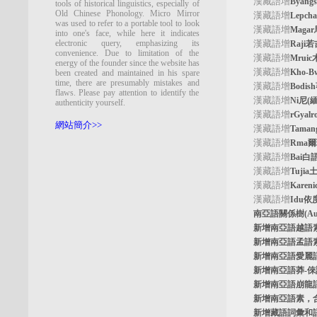
漢藏語增
Byan
tools of historical linguistics, especially of
Old Chinese Phonology. Micro Mirror
漢藏語增
Lepc
was used to refer to a portable tool to look
漢藏語增
Maga
into one's face, while here it indicates
electronic query, emphasizing its
漢藏語增
Raji
convenience. Due to limitation of the
漢藏語增
Mrui
energy of the founder since the website has
漢藏語增
Kho-
been created and maintained in his spare
time, there are presumably mistakes and
漢藏語增
Bodi
flaws. Please pay attention to identify the
漢藏語增
Ni尼(
authenticity yourself.
漢藏語增
rGyal
網站簡介>>
漢藏語增
Tama
漢藏語增
Rma
漢藏語增
Bai白
漢藏語增
Tuji
漢藏語增
Kare
漢藏語增
Idu依
南亞語關係樹
(A
新增南亞語
越語
新增南亞語
孟語
新增南亞語
愛麗
新增南亞語
莽-
新增南亞語
崩龍
新增
南亞語素
，
新增
藏語詞彙和