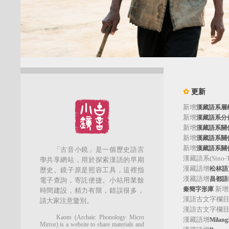
✿
更新
新增
漢藏語系層
新增
漢藏語系分
新增
漢藏語系關
新增
漢藏語系關
新增
漢藏語系關
「古音小鏡」是一個歷史語言
漢藏語系(Sino-Tib
學共享網站，用於探索漢語的早期
漢藏語增
松林語支(
歷史。鏡子原是照容工具，這裡指
漢藏語增
昌都語群
電子查詢，寄託便捷。小站用業餘
新增
秦簡字形庫
時間建設，精力有限，錯誤很多，
漢語古文字欄
請大家注意鑒別。
漢語古文字欄
Kaom (Archaic Phonology Micro
漢藏語增
Mila
Mirror) is a website to share materials and