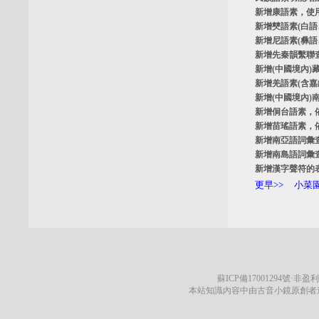
新增
康語素
，使
新增
僰語素
(白
新增
尼語素
(彝
新增
先秦韻繫聯
新增
(中國境內)
新增
羌語素
(含
新增
(中國境內)
新增
侗台語素
，
新增
苗瑤語素
，
新增
南亞語詞彙
新增
南島語詞彙
新增
漢字聲符的
更早>>
小菜園
蘇ICP備17001294號
·非盈利
本站知識內容中由古音小鏡原創者遵循