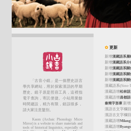
✿
更新
新增
漢藏語系層
新增
漢藏語系分
新增
漢藏語系關
新增
漢藏語系關
新增
漢藏語系關
「古音小鏡」是一個歷史語言
漢藏語系(Sino-Tib
學共享網站，用於探索漢語的早期
漢藏語增
松林語支(
歷史。鏡子原是照容工具，這裡指
漢藏語增
昌都語群
電子查詢，寄託便捷。小站用業餘
新增
秦簡字形庫
時間建設，精力有限，錯誤很多，
漢語古文字欄
請大家注意鑒別。
漢語古文字欄
Kaom (Archaic Phonology Micro
漢藏語增
Mila
Mirror) is a website to share materials and
漢藏語增
Byan
tools of historical linguistics, especially of