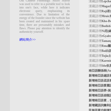
Old Chinese Phonology. Micro Mirror
漢藏語增
Lepc
was used to refer to a portable tool to look
漢藏語增
Maga
into one's face, while here it indicates
electronic query, emphasizing its
漢藏語增
Raji
convenience. Due to limitation of the
漢藏語增
Mrui
energy of the founder since the website has
漢藏語增
Kho-
been created and maintained in his spare
time, there are presumably mistakes and
漢藏語增
Bodi
flaws. Please pay attention to identify the
漢藏語增
Ni尼(
authenticity yourself.
漢藏語增
rGyal
網站簡介>>
漢藏語增
Tama
漢藏語增
Rma
漢藏語增
Bai白
漢藏語增
Tuji
漢藏語增
Kare
漢藏語增
Idu依
南亞語關係樹
(A
新增南亞語
越語
新增南亞語
孟語
新增南亞語
愛麗
新增南亞語
莽-
新增南亞語
崩龍
新增
南亞語素
，
新增
藏語詞彙和
民族語素功能增