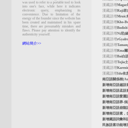
was used to refer to a portable tool to look
漢藏語增
Maga
into one's face, while here it indicates
electronic query, emphasizing its
漢藏語增
Raji
convenience. Due to limitation of the
漢藏語增
Mrui
energy of the founder since the website has
漢藏語增
Kho-
been created and maintained in his spare
time, there are presumably mistakes and
漢藏語增
Bodi
flaws. Please pay attention to identify the
漢藏語增
Ni尼(
authenticity yourself.
漢藏語增
rGyal
網站簡介>>
漢藏語增
Tama
漢藏語增
Rma
漢藏語增
Bai白
漢藏語增
Tuji
漢藏語增
Kare
漢藏語增
Idu依
南亞語關係樹
(A
新增南亞語
越語
新增南亞語
孟語
新增南亞語
愛麗
新增南亞語
莽-
新增南亞語
崩龍
新增
南亞語素
，
新增
藏語詞彙和
民族語素功能增