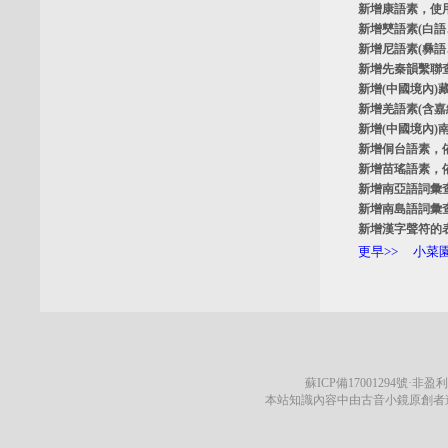
新增
康語素
，使
新增
僰語素
(白
新增
尼語素
(彝
新增
先秦韻繫聯
新增
(中國境內)
新增
羌語素
(含
新增
(中國境內)
新增
侗台語素
，
新增
苗瑤語素
，
新增
南亞語詞彙
新增
南島語詞彙
新增
漢字聲符的
更早>>
小菜園
蘇ICP備17001294號
·非盈利
本站知識內容中由古音小鏡原創者遵循