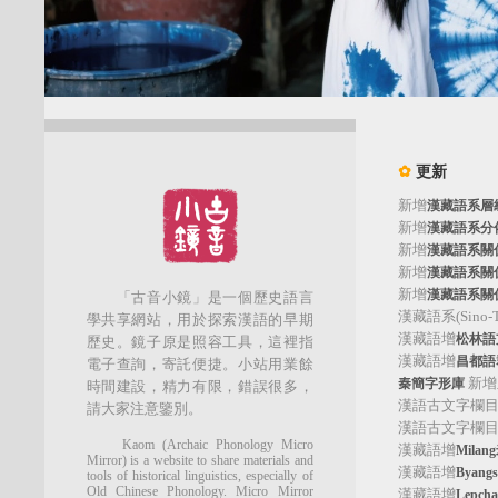
✿
更新
新增
漢藏語系層
新增
漢藏語系分
新增
漢藏語系關
新增
漢藏語系關
新增
漢藏語系關
「古音小鏡」是一個歷史語言
漢藏語系(Sino-Tib
學共享網站，用於探索漢語的早期
漢藏語增
松林語支(
歷史。鏡子原是照容工具，這裡指
漢藏語增
昌都語群
電子查詢，寄託便捷。小站用業餘
新增
秦簡字形庫
時間建設，精力有限，錯誤很多，
漢語古文字欄
請大家注意鑒別。
漢語古文字欄
Kaom (Archaic Phonology Micro
漢藏語增
Mila
Mirror) is a website to share materials and
漢藏語增
Byan
tools of historical linguistics, especially of
Old Chinese Phonology. Micro Mirror
漢藏語增
Lepc