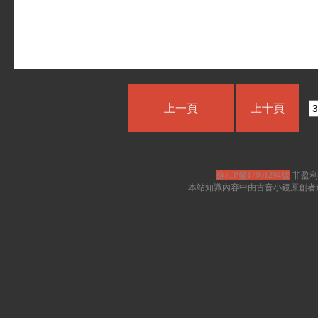
上一頁
上十頁
蘇ICP備17001294號
·非盈利
本站知識內容中由古音小鏡原創者遵循