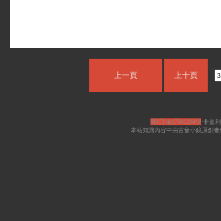
上一頁
上十頁
蘇ICP備17001294號
·非盈利
本站知識內容中由古音小鏡原創者遵循