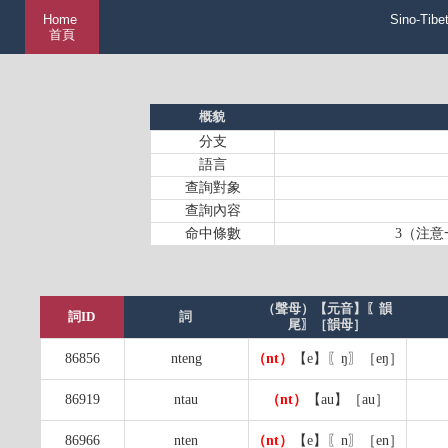
Home
Sino-Tibe
首頁
概貌
分支
語言
查詢對象
查詢內容
命中條數
3（注意
（聲母）【元音】〖韻
詞ID
詞
尾〗［韻母］
86856
nteng
（nt）
【e】〖ŋ〗［eŋ］
86919
ntau
（nt）
【au】［au］
86966
nten
（nt）
【e】〖n〗［en］