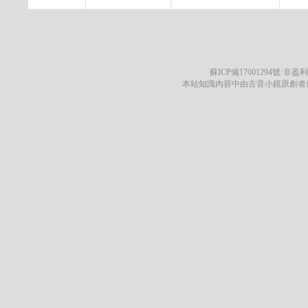
蘇ICP備17001294號
·非盈利
本站知識內容中由古音小鏡原創者遵循