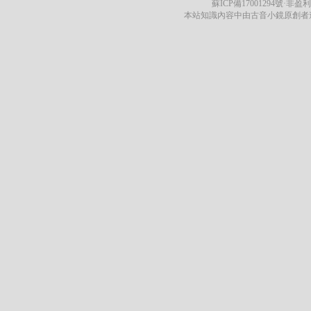
蘇ICP備17001294號
·非盈利
本站知識內容中由古音小鏡原創者遵循