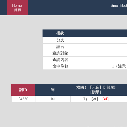
Home
Sino-Tibe
首頁
概貌
分支
語言
查詢對象
查詢內容
命中條數
1（注意
（聲母）【元音】〖韻尾〗
詞ID
詞
［韻母］
54330
lei
（l）【ei】
［ei］