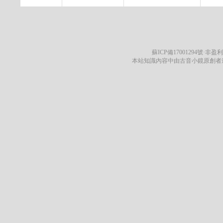
蘇ICP備17001294號
·非盈利
本站知識內容中由古音小鏡原創者遵循