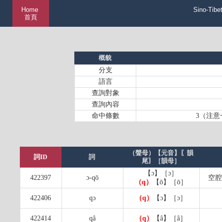
Home
Sino-Tibe
首頁
概貌
分支
語言
查詢對象
查詢內容
命中條數
3（注意
（聲母）【元音】〖韻
詞ID
詞
尾〗［韻母］
【ɔ】［ɔ］
422397
ɔ-qō
空腔
（q）
【ō】［ō］
422406
qɔ
（q）
【ɔ】［ɔ］
422414
qâ
（q）
【â】［â］