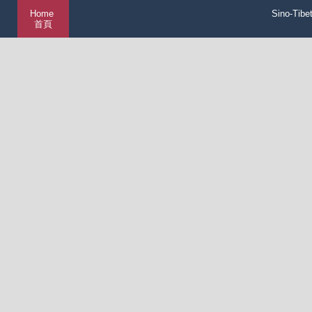
Home
Sino-Tibe
首頁