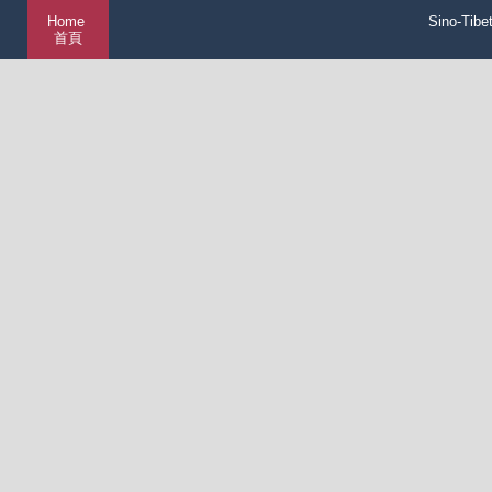
Home
Sino-Tibe
首頁