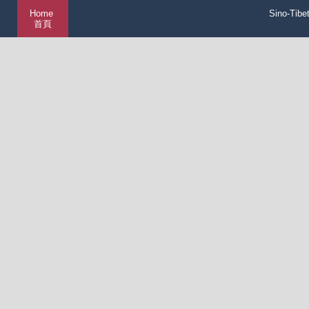
Home
Sino-Tibe
首頁