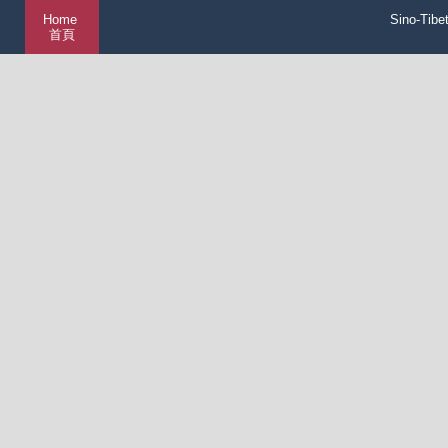
Home
Sino-Tibe
首頁