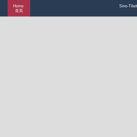
Home
Sino-Tibe
首頁