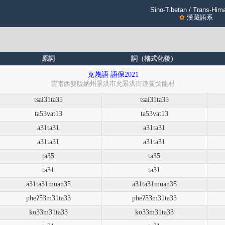
Sino-Tibetan / Trans-Him
✿
漢藏語系
原詞
詞（格式化後）
克蔑語 語保2021
雲南西雙版納州景洪市允景洪街道曼戈龍村
tsai31ta35
tsai31ta35
ta53vat13
ta53vat13
a31ta31
a31ta31
a31ta31
a31ta31
ta35
ta35
ta31
ta31
a31ta31muan35
a31ta31muan35
pheʔ53m31ta33
pheʔ53m31ta33
ko33m31ta33
ko33m31ta33