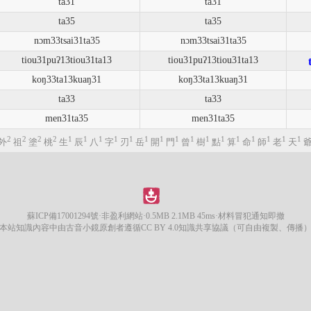
ta31
ta31
ta35
ta35
nɔm33tsai31ta35
nɔm33tsai31ta35
tiou31puʔ13tiou31ta13
tiou31puʔ13tiou31ta13
koŋ33ta13kuaŋ31
koŋ33ta13kuaŋ31
ta33
ta33
men31ta35
men31ta35
2
2
2
2
1
1
1
1
1
1
1
1
1
1
1
1
1
1
1
1
外
祖
塗
桃
生
辰
八
字
刃
岳
開
門
曾
樹
點
算
命
師
老
天
蘇ICP備17001294號
·非盈利網站·0.5MB 2.1MB 45ms·材料冒犯通知即撤
本站知識內容中由古音小鏡原創者遵循CC BY 4.0知識共享協議（可自由複製、傳播