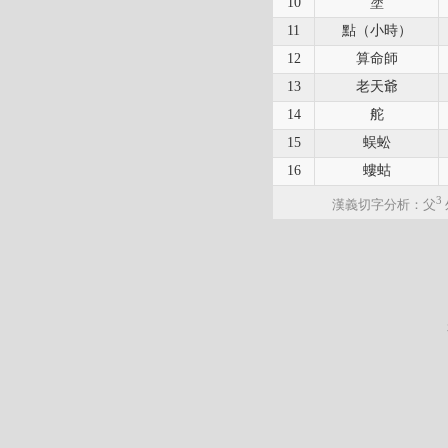
10
塗
11
點（小時）
12
算命師
13
老天爺
14
舵
15
蜈蚣
16
螻蛄
3
漢義切字分析：父