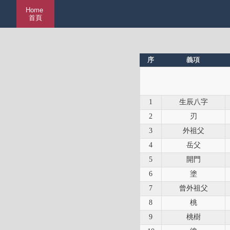
Home
首頁
序
義項
1
生辰八字
2
刃
3
外祖父
4
岳父
5
開門
6
塗
7
曾外祖父
8
桃
9
桃樹