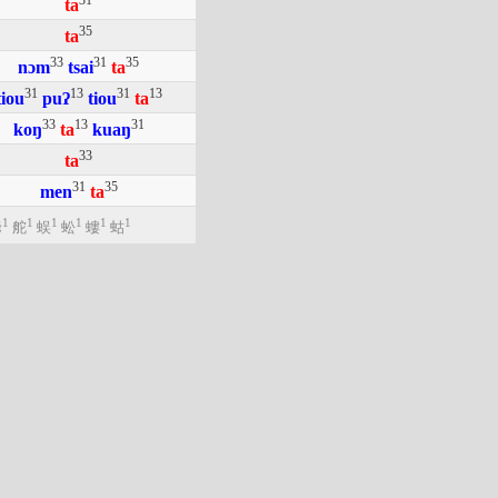
31
ta
35
ta
33
31
35
nɔm
tsai
ta
31
13
31
13
tiou
puʔ
tiou
ta
33
13
31
koŋ
ta
kuaŋ
33
ta
31
35
men
ta
1
1
1
1
1
1
爺
舵
蜈
蚣
螻
蛄
）