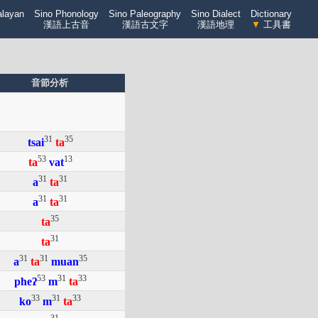
alayan
Sino Phonology
Sino Paleography
Sino Dialect
Dictionary
漢語上古音
漢語古文字
漢語地理
▼
工具書
音節分析
31
35
tsai
ta
53
13
ta
vat
31
31
a
ta
31
31
a
ta
35
ta
31
ta
31
31
35
a
ta
muan
53
31
33
pheʔ
m
ta
33
31
33
ko
m
ta