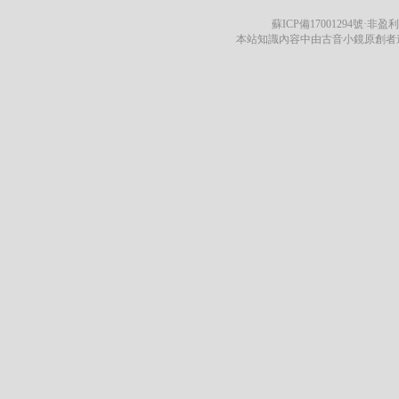
蘇ICP備17001294號
·非盈利
本站知識內容中由古音小鏡原創者遵循