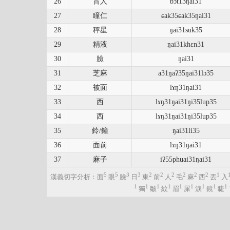
26
盲人
bɔt13ŋai31
27
瞳仁
ɕak35ɕak35ŋai31
28
秤星
ŋai31suk35
29
精液
ŋai31khɛn31
30
臉
ŋai31
31
芝麻
a31ŋaʔ35ŋai31lɔ35
32
被面
lɤŋ31ŋai31
33
西
lɤŋ31ŋai31ŋi35lup35
34
西
lɤŋ31ŋai31ŋi35lup35
35
鈴/鐘
ŋai31li35
36
面前
lɤŋ31ŋai31
37
麻子
iʔ55phuai31ŋai31
5
5
3
3
2
2
2
2
2
2
1
漢義切字分析：面
眼
臉
日
東
前
人
毛
麻
西
丟
入
1
1
1
1
1
1
1
1
1
獨
皺
紋
眉
屎
淚
鏡
睫