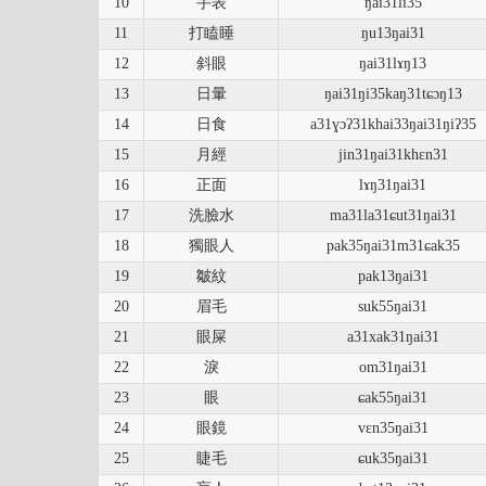
10
手表
ŋai31li35
11
打瞌睡
ŋu13ŋai31
12
斜眼
ŋai31lɤŋ13
13
日暈
ŋai31ŋi35kaŋ31tɕɔŋ13
14
日食
a31ɣɔʔ31khai33ŋai31ŋiʔ35
15
月經
jin31ŋai31khɛn31
16
正面
lɤŋ31ŋai31
17
洗臉水
ma31la31ɕut31ŋai31
18
獨眼人
pak35ŋai31m31ɕak35
19
皺紋
pak13ŋai31
20
眉毛
suk55ŋai31
21
眼屎
a31xak31ŋai31
22
淚
om31ŋai31
23
眼
ɕak55ŋai31
24
眼鏡
vɛn35ŋai31
25
睫毛
ɕuk35ŋai31