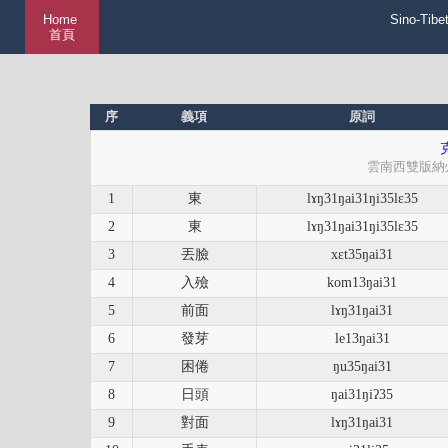
Home
Sino-Tibe
首頁
序
義項
原詞
雲南西雙版納
1
東
lɤŋ31ŋai31ŋi35lɛ35
2
東
lɤŋ31ŋai31ŋi35lɛ35
3
丟臉
xɛt35ŋai31
4
入殮
kom13ŋai31
5
前面
lɤŋ31ŋai31
6
發芽
le13ŋai31
7
困倦
ŋu35ŋai31
8
日頭
ŋai31ŋiʔ35
9
對面
lɤŋ31ŋai31