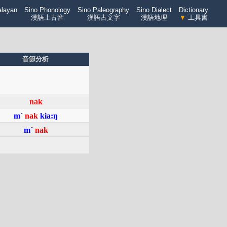
alayan
Sino Phonology
Sino Paleography
Sino Dialect
Dictionary
漢語上古音
漢語古文字
漢語地理
▼
工具書
音節分析
nak
mˊ
nak
kia:ŋ
mˊ
nak
）