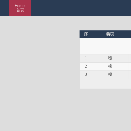
Home
首頁
序
義項
1
噎
2
椽
3
檁