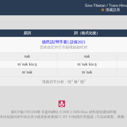
Sino-Tibetan / Trans-Him
✿
漢藏語系
原詞
詞（格式化後）
德昂語[彎手寨] 語保2021
雲南德宏州芒市勐嘎鎮勐旺村
nak
nak
mˊnak kia:ŋ
mˊnak kia:ŋ
mˊnak
mˊnak
1
1
1
漢義切字分析：噎
椽
檁
蘇ICP備17001294號
·非盈利網站·0.5MB 2.1MB 66ms·材料冒犯通知即撤
本站知識內容中由古音小鏡原創者遵循CC BY 4.0知識共享協議（可自由複製、傳播