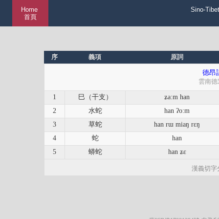
Home
Sino-Tibe
首頁
序
義項
原詞
德昂語
雲南德
1
巳（干支）
ʑa:m han
2
水蛇
han ʔo:m
3
草蛇
han rɯ miaŋ rɛŋ
4
蛇
han
5
蟒蛇
han ʑɛ
漢義切字