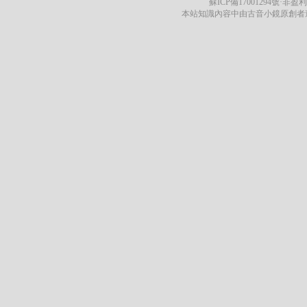
蘇ICP備17001294號
·非盈利
本站知識內容中由古音小鏡原創者遵循