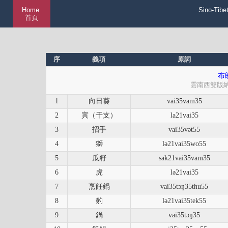
Home
Sino-Tibe
首頁
序
義項
原詞
布朗
雲南西雙版
1
向日葵
vai35vam35
2
寅（干支）
la21vai35
3
招手
vai35vət55
4
獅
lə21vai35wo55
5
瓜籽
sak21vai35vam35
6
虎
lə21vai35
7
烹飪鍋
vai35tɔŋ35thu55
8
豹
lə21vai35tek55
9
鍋
vai35tɔŋ35