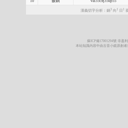
10
飯鍋
vai35tɔŋ35up55
3
1
1
漢義切字分析：鍋
向
日
蘇ICP備17001294號
·非盈利
本站知識內容中由古音小鏡原創者遵循