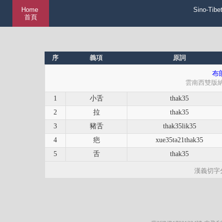
Home
Sino-Tibe
首頁
序
義項
原詞
布朗
雲南西雙版
1
小舌
thak35
2
拉
thak35
3
豬舌
thak35lik35
4
疤
xue35tə21thak35
5
舌
thak35
漢義切字