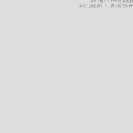
蘇ICP備17001294號
·非盈利
本站知識內容中由古音小鏡原創者遵循