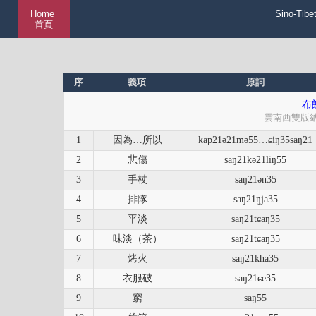
Home
Sino-Tibe
首頁
序
義項
原詞
布朗
雲南西雙版
1
因為…所以
kap21ə21mə55…ɕiŋ35saŋ21
2
悲傷
saŋ21kə21liŋ55
3
手杖
saŋ21ən35
4
排隊
saŋ21ŋja35
5
平淡
saŋ21tɕaŋ35
6
味淡（茶）
saŋ21tɕaŋ35
7
烤火
saŋ21kha35
8
衣服破
saŋ21ɕe35
9
窮
saŋ55