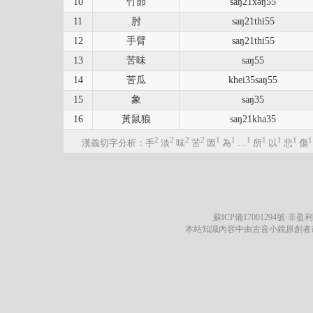
10
竹節
saŋ21xəŋ55
11
肘
saŋ21thi55
12
手臂
saŋ21thi55
13
苦味
saŋ55
14
苦瓜
khei35saŋ55
15
象
saŋ35
16
黃鼠狼
saŋ21kha35
2
2
2
2
1
1
1
1
1
1
1
漢義切字分析：手
淡
味
苦
因
為
…
所
以
悲
傷
蘇ICP備17001294號
·非盈利
本站知識內容中由古音小鏡原創者遵循