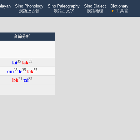
alayan
Sino Phonology
Sino Paleography
Sino Dialect
Dictionary
漢語上古音
漢語古文字
漢語地理
▼
工具書
音節分析
35
55
lai
lək
35
35
55
om
lɛ
lək
21
35
lək
tɔi
）