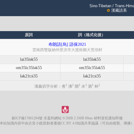
Sino-Tibetan / Trans-Him
✿
漢藏語系
原詞
詞（格式化後）
布朗語[烏] 語保2021
雲南西雙版納州景洪市大渡崗鄉大荒垻村
lai35lək55
lai35lək55
om35lɛ35lək55
om35lɛ35lək55
lək21tɔi35
lək21tɔi35
1
1
1
1
1
1
漢義切字分析：煮
沸
開
水
酒
杯
蘇ICP備17001294號
·非盈利網站·0.5MB 2.1MB 69ms·材料冒犯通知即撤
本站知識內容中由古音小鏡原創者遵循CC BY 4.0知識共享協議（可自由複製、傳播