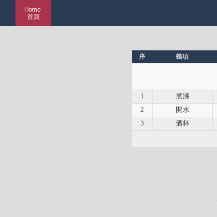
Home
首頁
序
義項
1
煮沸
2
開水
3
酒杯