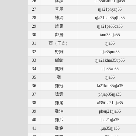
26
腳踝
aŋ35tham21ŋja35
27
草屋
ŋja21phʒaŋ55
28
蛛網
ŋja21pai35pjiŋ35
29
蜂巢
ŋja21pə35ɕa35
30
鄰居
tam35ŋja55
31
酉（干支）
ŋja35
32
野雞
ŋja35pɯ55
33
飯館
ŋja21khai35up55
34
閹雞
ŋja35ɕe55
35
雞
ŋja35
36
雞冠
lə21kui35ŋja35
37
嗉囊
phjap35ŋja35
38
雞尾
ɕĭ35tha21ŋja35
39
雞油
phəŋ21ŋja35
40
雞爪
jɔŋ21ŋja35
41
雞窩
l̥uŋ35ŋja35