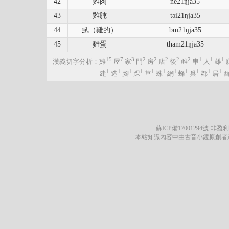
42
雞肉
ne21ŋja35
43
雞肫
təi21ŋja35
44
虱（雞的）
bɯ21ŋja35
45
雞蛋
tham21ŋja35
15
7
3
2
2
2
2
2
1
1
1
漢義切字分析：雞
屋
家
門
房
店
後
雌
串
人
雄
1
1
1
1
1
1
1
1
1
1
1
建
造
腳
踝
草
蛛
網
蜂
巢
鄰
居
蘇ICP備17001294號
·非盈利
本站知識內容中由古音小鏡原創者遵循