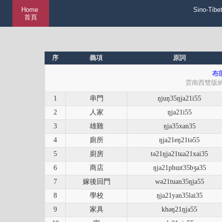
Home
Sino-Tibe
首頁
序
義項
原詞
布朗
雲南西雙版
1
串門
ŋjuŋ35ŋja21i55
2
人家
ŋja21i55
3
雄雞
ŋja35xan35
4
廁所
ŋja21eŋ21tə55
5
廚房
tə21ŋja21tɕa21xai35
6
商店
ŋja21phɯt35bʒa35
7
嫁後回門
wə21tuan35ŋja55
8
學校
ŋja21yan35lai35
9
家具
khəŋ21ŋja55