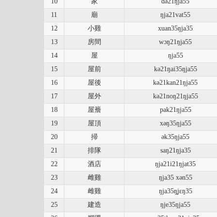
10
家
də21ŋja55
11
廟
ŋja21vat55
12
小雞
xuan35ŋja35
13
房間
wɔŋ21ŋja55
14
屋
ŋja55
15
屋前
kə21ŋai35ŋja55
16
屋後
kə21kan21ŋja55
17
屋外
kə21noŋ21ŋja55
18
屋簷
pak21ŋja55
19
屋頂
xəŋ35ŋja55
20
掃
ək35ŋja55
21
排隊
saŋ21ŋja35
22
酒店
ŋja21i21ŋjat35
23
雌雞
ŋja35 xən55
24
雌雞
ŋja35ŋ̥jɛŋ35
25
建造
ŋje35ŋja55