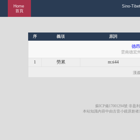
Home
Sino-Tibe
首頁
序
義項
原詞
德昂
雲南德宏
1
勞累
mɔi44
漢
蘇ICP備17001294號
·非盈利
本站知識內容中由古音小鏡原創者遵循