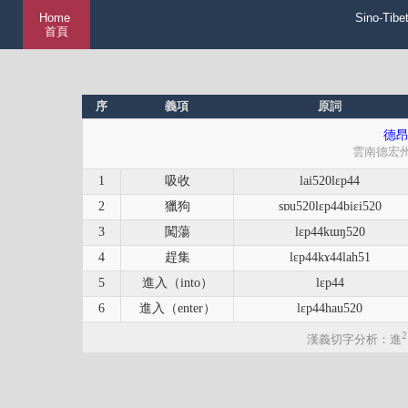
Home
Sino-Tibe
首頁
序
義項
原詞
德昂
雲南德宏
1
吸收
lai520lɛp44
2
獵狗
sɒu520lɛp44biɛi520
3
闖蕩
lɛp44kɯŋ520
4
趕集
lɛp44kɤ44lah51
5
進入（into）
lɛp44
6
進入（enter）
lɛp44hau520
2
漢義切字分析：進