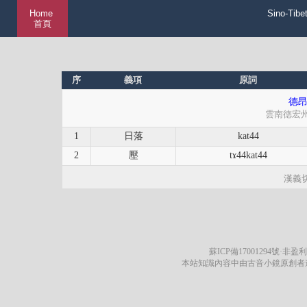
Home
Sino-Tibe
首頁
序
義項
原詞
德昂
雲南德宏
1
日落
kat44
2
壓
tɤ44kat44
漢義
蘇ICP備17001294號
·非盈利
本站知識內容中由古音小鏡原創者遵循