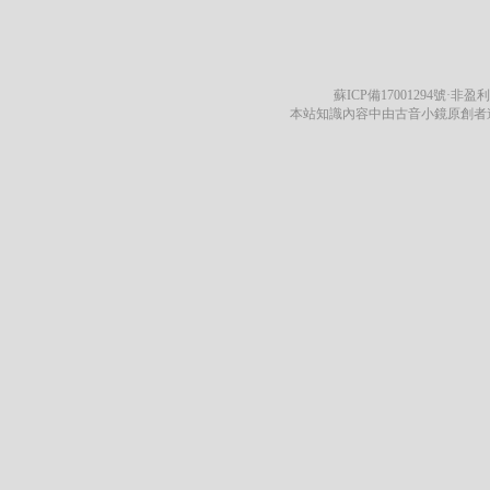
蘇ICP備17001294號
·非盈利
本站知識內容中由古音小鏡原創者遵循