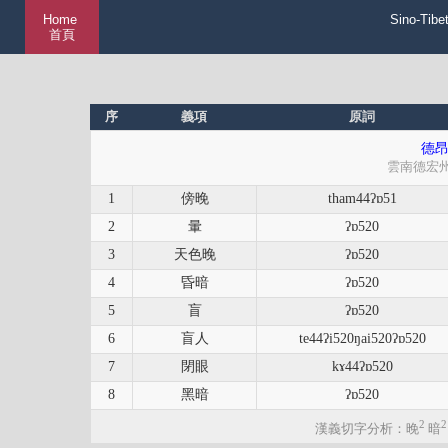
Home
Sino-Tibe
首頁
序
義項
原詞
德昂
雲南德宏
1
傍晚
tham44ʔɒ51
2
暈
ʔɒ520
3
天色晚
ʔɒ520
4
昏暗
ʔɒ520
5
盲
ʔɒ520
6
盲人
te44ʔi520ŋai520ʔɒ520
7
閉眼
kɤ44ʔɒ520
8
黑暗
ʔɒ520
2
2
漢義切字分析：晚
暗