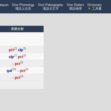
alayan
Sino Phonology
Sino Paleography
Sino Dialect
Dictionary
漢語上古音
漢語古文字
漢語地理
▼
工具書
音節分析
21
35
pɛt
ɕip
21
35
ɕip
pɛt
33
pɛt
n·
331
33
ŋai
pɛt
n·
33
pɛt
n·