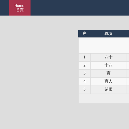
Home
首頁
序
義項
1
八十
2
十八
3
盲
4
盲人
5
閉眼