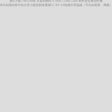
蘇ICP備17001294號
·非盈利網站·0.5MB 2.1MB 22ms·材料冒犯通知即撤
本站知識內容中由古音小鏡原創者遵循CC BY 4.0知識共享協議（可自由複製、傳播