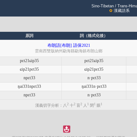
Sino-Tibetan / Trans-Him
✿
漢藏語系
原詞
詞（格式化後）
布朗語[布朗] 語保2021
雲南西雙版納州勐海縣勐海鎮布朗山鄉
pɛt21ɕip35
pɛt21ɕip35
ɕip21pɛt35
ɕip21pɛt35
npɛt33
n·pɛt33
ŋai331npɛt33
ŋai331n·pɛt33
npɛt33
n·pɛt33
2
2
2
1
1
1
漢義切字分析：八
十
盲
人
閉
眼