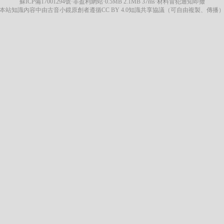
蘇ICP備17001294號
·非盈利網站·0.5MB 2.1MB 37ms·材料冒犯通知即撤
本站知識內容中由古音小鏡原創者遵循CC BY 4.0知識共享協議（可自由複製、傳播