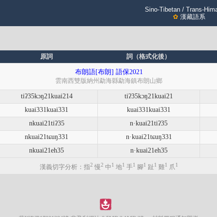
Sino-Tibetan / Trans-Him
✿
漢藏語系
原詞
詞（格式化後）
布朗語[布朗] 語保2021
雲南西雙版納州勐海縣勐海鎮布朗山鄉
tiʔ35kɔŋ21kuai214
tiʔ35kɔŋ21kuai21
kuai331kuai331
kuai331kuai331
nkuai21tiʔ35
n·kuai21tiʔ35
nkuai21tɕuŋ331
n·kuai21tɕuŋ331
nkuai21eh35
n·kuai21eh35
2
2
1
1
1
1
1
1
1
漢義切字分析：指
慢
中
地
手
腳
趾
雞
爪