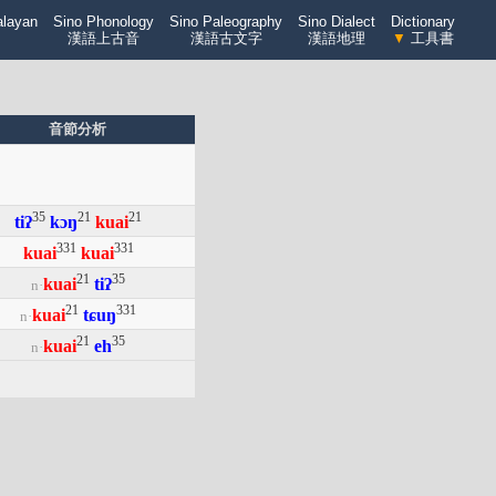
alayan
Sino Phonology
Sino Paleography
Sino Dialect
Dictionary
漢語上古音
漢語古文字
漢語地理
▼
工具書
音節分析
35
21
21
tiʔ
kɔŋ
kuai
331
331
kuai
kuai
21
35
kuai
tiʔ
n·
21
331
kuai
tɕuŋ
n·
21
35
kuai
eh
n·