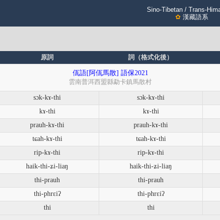
Sino-Tibetan / Trans-Him
✿
漢藏語系
原詞
詞（格式化後）
佤語[阿佤馬散] 語保2021
雲南普洱西盟縣勐卡鎮馬散村
sɔk-kɤ-thi
sɔk-kɤ-thi
kɤ-thi
kɤ-thi
prauh-kɤ-thi
prauh-kɤ-thi
tɕah-kɤ-thi
tɕah-kɤ-thi
rip-kɤ-thi
rip-kɤ-thi
haik-thi-ʑi-liaŋ
haik-thi-ʑi-liaŋ
thi-prauh
thi-prauh
thi-phrɛiʔ
thi-phrɛiʔ
thi
thi