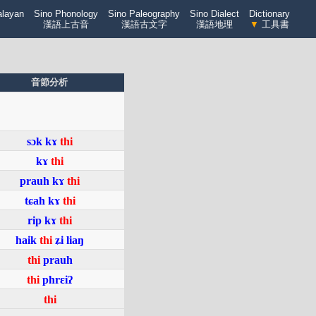
alayan
Sino Phonology
Sino Paleography
Sino Dialect
Dictionary
漢語上古音
漢語古文字
漢語地理
▼
工具書
音節分析
sɔk
kɤ
thi
kɤ
thi
prauh
kɤ
thi
tɕah
kɤ
thi
rip
kɤ
thi
haik
thi
ʑi
liaŋ
thi
prauh
thi
phrɛiʔ
thi