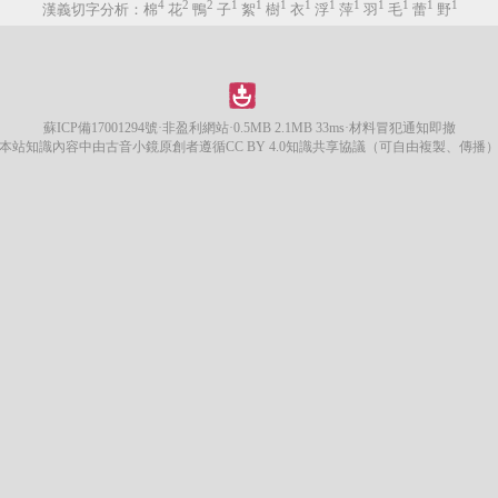
4
2
2
1
1
1
1
1
1
1
1
1
1
漢義切字分析：棉
花
鴨
子
絮
樹
衣
浮
萍
羽
毛
蕾
野
蘇ICP備17001294號
·非盈利網站·0.5MB 2.1MB 33ms·材料冒犯通知即撤
本站知識內容中由古音小鏡原創者遵循CC BY 4.0知識共享協議（可自由複製、傳播