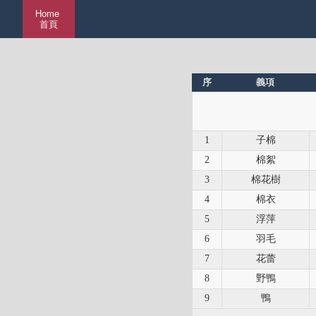
Home
首頁
序
義項
1
子棉
2
棉絮
3
棉花樹
4
棉衣
5
浮萍
6
羽毛
7
花蕾
8
野鴨
9
鴨