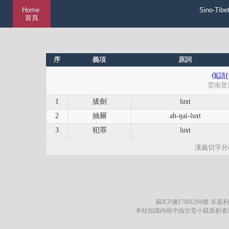
Home
Sino-Tibe
首頁
序
義項
原詞
佤語[
雲南普
1
拔劍
luɤt
2
抽屜
ah-ŋai-luɤt
3
犯罪
luɤt
漢義切字分
蘇ICP備17001294號
·非盈利
本站知識內容中由古音小鏡原創者遵循