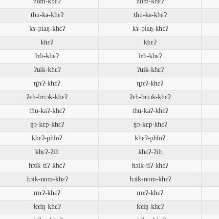
nom-khɛʔ
nom-khɛʔ
thu-ka-khɛʔ
thu-ka-khɛʔ
kɤ-piaŋ-khɛʔ
kɤ-piaŋ-khɛʔ
khɛʔ
khɛʔ
lɤh-khɛʔ
lɤh-khɛʔ
ʔuik-khɛʔ
ʔuik-khɛʔ
ȵiɤʔ-khɛʔ
ȵiɤʔ-khɛʔ
ʔɛh-briɔk-khɛʔ
ʔɛh-briɔk-khɛʔ
thu-kaʔ-khɛʔ
thu-kaʔ-khɛʔ
ŋɔ-kɛp-khɛʔ
ŋɔ-kɛp-khɛʔ
khɛʔ-phloʔ
khɛʔ-phloʔ
khɛʔ-ʔih
khɛʔ-ʔih
hɔik-tiʔ-khɛʔ
hɔik-tiʔ-khɛʔ
hɔik-nom-khɛʔ
hɔik-nom-khɛʔ
mɤʔ-khɛʔ
mɤʔ-khɛʔ
kɤiŋ-khɛʔ
kɤiŋ-khɛʔ