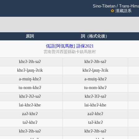
Sino-Tibetan / Trans-Him
✿
漢藏語系
原詞
詞（格式化後）
佤語[阿佤馬散] 語保2021
雲南普洱西盟縣勐卡鎮馬散村
khɛʔ-ʔih-saʔ
khɛʔ-ʔih-saʔ
khɛʔ-l̥auŋ-ʔɛik
khɛʔ-l̥auŋ-ʔɛik
a-muiŋ-khɛʔ
a-muiŋ-khɛʔ
tu-nom-khɛʔ
tu-nom-khɛʔ
khɛʔ-ʔiʔ-saʔ
khɛʔ-ʔiʔ-saʔ
lai-khɛʔ-khe
lai-khɛʔ-khe
ʑaʔ-khɛʔ
ʑaʔ-khɛʔ
taʔ-khɛʔ
taʔ-khɛʔ
khɛʔ-ʔih-saʔ
khɛʔ-ʔih-saʔ