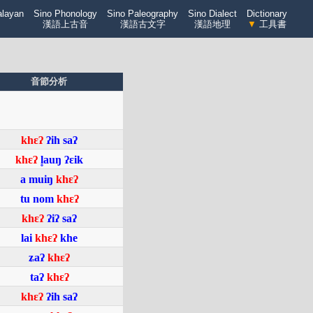
alayan
Sino Phonology
Sino Paleography
Sino Dialect
Dictionary
漢語上古音
漢語古文字
漢語地理
▼
工具書
音節分析
khɛʔ
ʔih
saʔ
khɛʔ
l̥auŋ
ʔɛik
a
muiŋ
khɛʔ
tu
nom
khɛʔ
khɛʔ
ʔiʔ
saʔ
lai
khɛʔ
khe
ʑaʔ
khɛʔ
taʔ
khɛʔ
khɛʔ
ʔih
saʔ