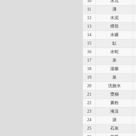
10
水坑
11
溝
12
水泥
13
煙筒
14
水碾
15
缸
16
水蛇
17
汞
18
湯藥
19
泉
20
洗臉水
21
漿糊
22
澱粉
23
淹沒
24
淚
25
石灰