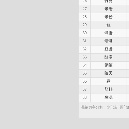
26
竹筧
27
米湯
28
米粉
29
缸
30
蜂蜜
31
蜻蜓
32
豆漿
33
酸湯
34
鋼筆
35
陰天
36
霧
37
顏料
38
鼻涕
8
3
2
漢義切字分析：水
湯
雲