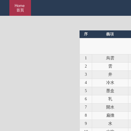
Home
首頁
序
義項
1
烏雲
2
雲
3
井
4
冷水
5
墨盒
6
乳
7
開水
8
扁擔
9
水