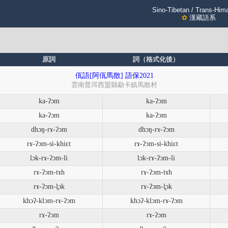
Sino-Tibetan / Trans-Him
✿
漢藏語系
原詞
詞（格式化後）
佤語[阿佤馬散] 語保2021
雲南普洱西盟縣勐卡鎮馬散村
ka-ʔɔm
ka-ʔɔm
ka-ʔɔm
ka-ʔɔm
dhɔŋ-rɤ-ʔɔm
dhɔŋ-rɤ-ʔɔm
rɤ-ʔɔm-si-khiɛt
rɤ-ʔɔm-si-khiɛt
lɔk-rɤ-ʔɔm-li
lɔk-rɤ-ʔɔm-li
rɤ-ʔɔm-tɤh
rɤ-ʔɔm-tɤh
rɤ-ʔɔm-l̥ɔk
rɤ-ʔɔm-l̥ɔk
khɔʔ-klɔm-rɤ-ʔɔm
khɔʔ-klɔm-rɤ-ʔɔm
rɤ-ʔɔm
rɤ-ʔɔm