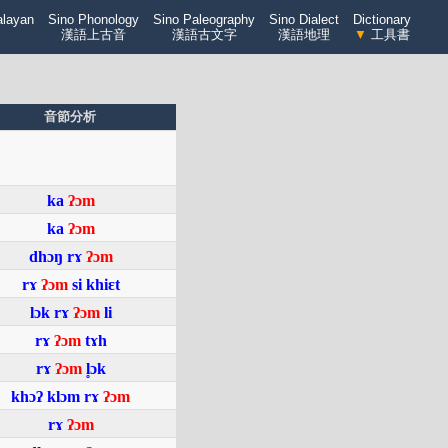
alayan
Sino Phonology
Sino Paleography
Sino Dialect
Dictionary
漢語上古音
漢語古文字
漢語地理
▼
工具書
音節分析
ka
ʔɔm
ka
ʔɔm
dhɔŋ
rɤ
ʔɔm
rɤ
ʔɔm
si
khiɛt
lɔk
rɤ
ʔɔm
li
rɤ
ʔɔm
tɤh
rɤ
ʔɔm
l̥ɔk
khɔʔ
klɔm
rɤ
ʔɔm
rɤ
ʔɔm