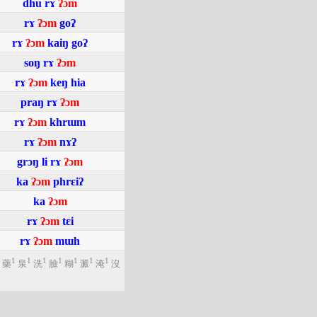
dhu
rɤ
ʔɔm
rɤ
ʔɔm
goʔ
rɤ
ʔɔm
kaiŋ
goʔ
soŋ
rɤ
ʔɔm
rɤ
ʔɔm
keŋ
hia
praŋ
rɤ
ʔɔm
rɤ
ʔɔm
khrɯm
rɤ
ʔɔm
nɤʔ
grɔŋ
li
rɤ
ʔɔm
ka
ʔɔm
phrɛiʔ
ka
ʔɔm
rɤ
ʔɔm
tɛi
rɤ
ʔɔm
mɯh
1
1
1
1
1
1
1
藥
泉
洗
臉
糊
澱
淹
沒