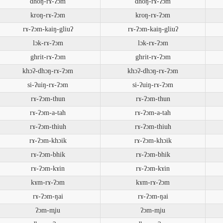
dhoŋ-rɤ-ʔɔm
dhoŋ-rɤ-ʔɔm
kroŋ-rɤ-ʔɔm
kroŋ-rɤ-ʔɔm
rɤ-ʔɔm-kaiŋ-gliuʔ
rɤ-ʔɔm-kaiŋ-gliuʔ
lɔk-rɤ-ʔɔm
lɔk-rɤ-ʔɔm
ghrit-rɤ-ʔɔm
ghrit-rɤ-ʔɔm
khɔʔ-dhɔŋ-rɤ-ʔɔm
khɔʔ-dhɔŋ-rɤ-ʔɔm
si-ʔuiŋ-rɤ-ʔɔm
si-ʔuiŋ-rɤ-ʔɔm
rɤ-ʔɔm-thun
rɤ-ʔɔm-thun
rɤ-ʔɔm-a-tah
rɤ-ʔɔm-a-tah
rɤ-ʔɔm-thiuh
rɤ-ʔɔm-thiuh
rɤ-ʔɔm-khɔik
rɤ-ʔɔm-khɔik
rɤ-ʔɔm-bhik
rɤ-ʔɔm-bhik
rɤ-ʔɔm-kɤin
rɤ-ʔɔm-kɤin
kɤm-rɤ-ʔɔm
kɤm-rɤ-ʔɔm
rɤ-ʔɔm-ŋai
rɤ-ʔɔm-ŋai
ʔɔm-m̥iu
ʔɔm-m̥iu