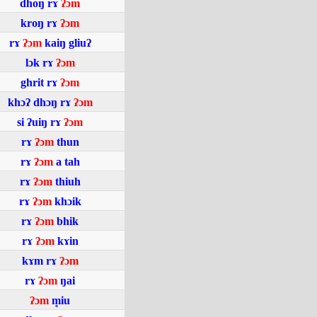
dhoŋ
rɤ
ʔɔm
kroŋ
rɤ
ʔɔm
rɤ
ʔɔm
kaiŋ
gliuʔ
lɔk
rɤ
ʔɔm
ghrit
rɤ
ʔɔm
khɔʔ
dhɔŋ
rɤ
ʔɔm
si
ʔuiŋ
rɤ
ʔɔm
rɤ
ʔɔm
thun
rɤ
ʔɔm
a
tah
rɤ
ʔɔm
thiuh
rɤ
ʔɔm
khɔik
rɤ
ʔɔm
bhik
rɤ
ʔɔm
kɤin
kɤm
rɤ
ʔɔm
rɤ
ʔɔm
ŋai
ʔɔm
m̥iu