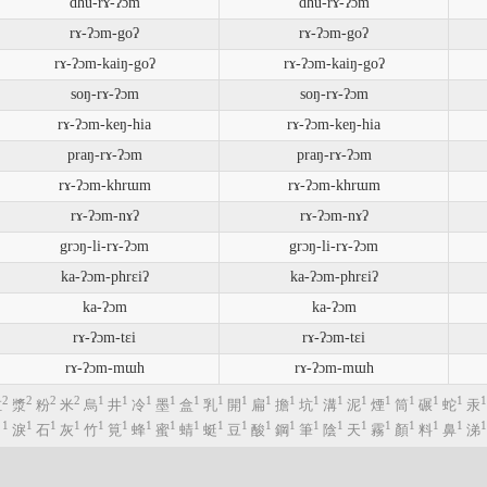
dhu-rɤ-ʔɔm
dhu-rɤ-ʔɔm
rɤ-ʔɔm-goʔ
rɤ-ʔɔm-goʔ
rɤ-ʔɔm-kaiŋ-goʔ
rɤ-ʔɔm-kaiŋ-goʔ
soŋ-rɤ-ʔɔm
soŋ-rɤ-ʔɔm
rɤ-ʔɔm-keŋ-hia
rɤ-ʔɔm-keŋ-hia
praŋ-rɤ-ʔɔm
praŋ-rɤ-ʔɔm
rɤ-ʔɔm-khrɯm
rɤ-ʔɔm-khrɯm
rɤ-ʔɔm-nɤʔ
rɤ-ʔɔm-nɤʔ
grɔŋ-li-rɤ-ʔɔm
grɔŋ-li-rɤ-ʔɔm
ka-ʔɔm-phrɛiʔ
ka-ʔɔm-phrɛiʔ
ka-ʔɔm
ka-ʔɔm
rɤ-ʔɔm-tɛi
rɤ-ʔɔm-tɛi
rɤ-ʔɔm-mɯh
rɤ-ʔɔm-mɯh
2
2
2
2
1
1
1
1
1
1
1
1
1
1
1
1
1
1
1
1
1
缸
漿
粉
米
烏
井
冷
墨
盒
乳
開
扁
擔
坑
溝
泥
煙
筒
碾
蛇
汞
1
1
1
1
1
1
1
1
1
1
1
1
1
1
1
1
1
1
1
1
1
淚
石
灰
竹
筧
蜂
蜜
蜻
蜓
豆
酸
鋼
筆
陰
天
霧
顏
料
鼻
涕