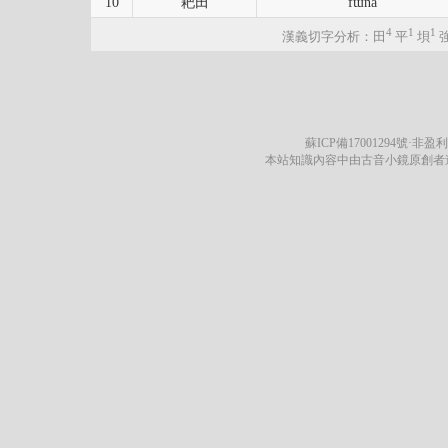
10
耙田
fɯna
4
1
1
漢義切字分析：田
平
垻
蘇ICP備17001294號
·非盈利
本站知識內容中由古音小鏡原創者遵循