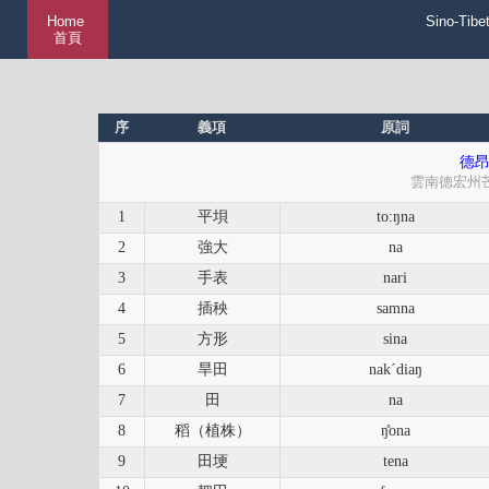
Home
Sino-Tibe
首頁
序
義項
原詞
德昂
雲南德宏州
1
平垻
to:ŋna
2
強大
na
3
手表
nari
4
插秧
samna
5
方形
sina
6
旱田
nakˊdiaŋ
7
田
na
8
稻（植株）
ŋ̊ona
9
田埂
tena