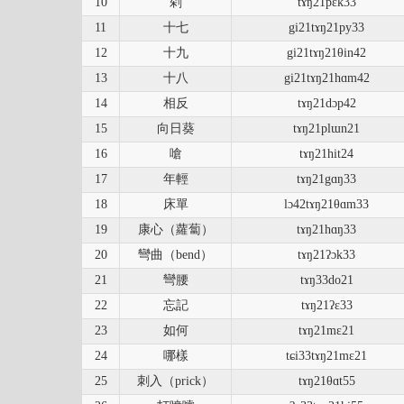
10
剁
tɤŋ21pɛk33
11
十七
gi21tɤŋ21py33
12
十九
gi21tɤŋ21θin42
13
十八
gi21tɤŋ21hɑm42
14
相反
tɤŋ21dɔp42
15
向日葵
tɤŋ21plɯn21
16
嗆
tɤŋ21hit24
17
年輕
tɤŋ21gɑŋ33
18
床單
lɔ42tɤŋ21θɑm33
19
康心（蘿蔔）
tɤŋ21hɑŋ33
20
彎曲（bend）
tɤŋ21ʔɔk33
21
彎腰
tɤŋ33do21
22
忘記
tɤŋ21ʔɛ33
23
如何
tɤŋ21mɛ21
24
哪樣
tɕi33tɤŋ21mɛ21
25
刺入（prick）
tɤŋ21θɑt55