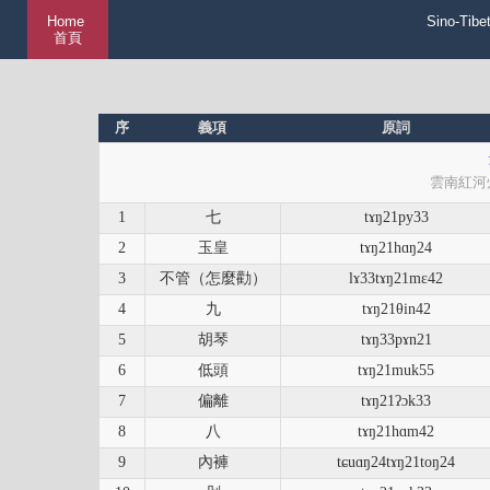
Home
Sino-Tibe
首頁
序
義項
原詞
雲南紅河
1
七
tɤŋ21py33
2
玉皇
tɤŋ21hɑŋ24
3
不管（怎麼勸）
lɤ33tɤŋ21mɛ42
4
九
tɤŋ21θin42
5
胡琴
tɤŋ33pɤn21
6
低頭
tɤŋ21muk55
7
偏離
tɤŋ21ʔɔk33
8
八
tɤŋ21hɑm42
9
內褲
tɕuɑŋ24tɤŋ21toŋ24