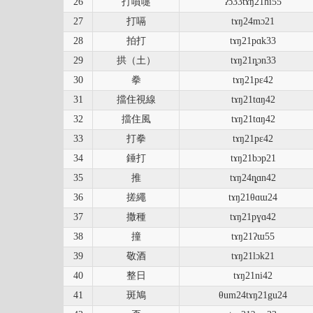
26
打噴嚏
ʔɔ33tɤŋ21hi55
27
打嗝
tɤŋ24mɔ21
28
拍打
tɤŋ21pɑk33
29
拱（土）
tɤŋ21ȵɔn33
30
拳
tɤŋ21pɛ42
31
擋住視線
tɤŋ21tɑŋ42
32
擋住風
tɤŋ21tɑŋ42
33
打拳
tɤŋ21pɛ42
34
錘打
tɤŋ21bɔp21
35
推
tɤŋ24ȵɑn42
36
搓繩
tɤŋ21θɑɯ24
37
撒種
tɤŋ21pɣɑ42
38
撞
tɤŋ21ʔɯ55
39
敬酒
tɤŋ21lɔk21
40
整日
tɤŋ21ni42
41
斑鳩
θum24tɤŋ21gu24