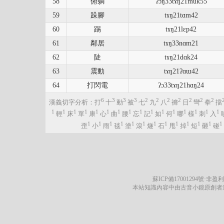
58
俯躺
ʔɔŋ33tɤŋ21muk55
59
跺腳
tɤŋ21tɑm42
60
踢
tɤŋ21lɛp42
61
鄰居
tɤŋ33nɑm21
62
陡
tɤŋ21dɑk24
63
震動
tɤŋ21ʔɑɯ42
64
打閃電
ʔɔ33tɤŋ21hɑŋ24
6
3
3
3
2
2
2
2
2
2
2
漢義切字分析：打
十
動
被
七
九
八
褲
日
彎
拳
擋
1
1
1
1
1
1
1
1
1
1
1
1
1
1
1
1
輕
床
單
康
心
曲
腰
忘
記
如
何
哪
樣
刺
入
1
1
1
1
1
1
1
1
1
1
1
1
1
歪
小
雨
毯
塗
滾
燧
石
甩
掉
短
砸
碰
蘇ICP備17001294號
·非盈利
本站知識內容中由古音小鏡原創者遵循