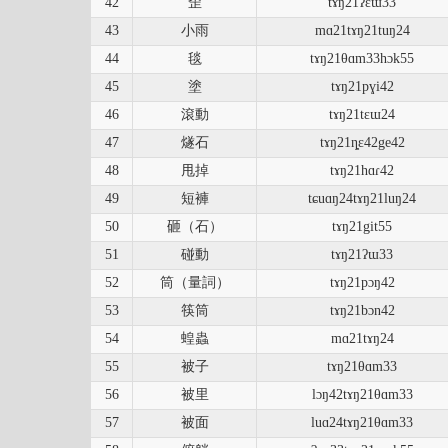
42
歪
tɤŋ21ʔɛɯ33
43
小雨
mɑ21tɤŋ21tuŋ24
44
毯
tɤŋ21θɑm33hɔk55
45
塗
tɤŋ21pɣi42
46
滾動
tɤŋ21tɛɯ24
47
燧石
tɤŋ21ȵɛ42ge42
48
甩掉
tɤŋ21hɑɾ42
49
短褲
tɕuɑŋ24tɤŋ21luŋ24
50
砸（石）
tɤŋ21git55
51
碰動
tɤŋ21ʔɯ33
52
筒（量詞）
tɤŋ21pɔŋ42
53
筷筒
tɤŋ21bɔn42
54
蝗蟲
mɑ21tɤŋ24
55
被子
tɤŋ21θɑm33
56
被里
lɔŋ42tɤŋ21θɑm33
57
被面
luɑ24tɤŋ21θɑm33