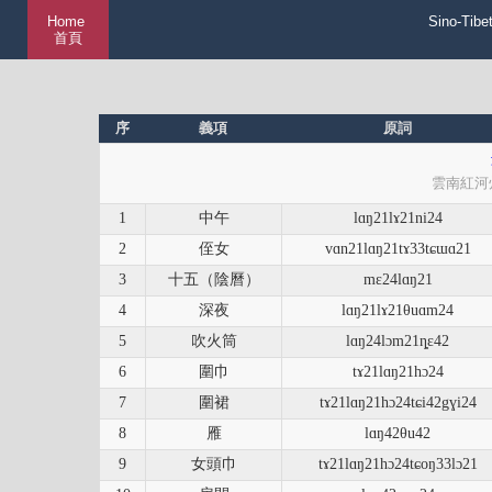
Home
Sino-Tibe
首頁
序
義項
原詞
雲南紅河
1
中午
lɑŋ21lɤ21ni24
2
侄女
vɑn21lɑŋ21tɤ33tɕɯɑ21
3
十五（陰曆）
mɛ24lɑŋ21
4
深夜
lɑŋ21lɤ21θuɑm24
5
吹火筒
lɑŋ24lɔm21ȵɛ42
6
圍巾
tɤ21lɑŋ21hɔ24
7
圍裙
tɤ21lɑŋ21hɔ24tɕi42gɣi24
8
雁
lɑŋ42θu42
9
女頭巾
tɤ21lɑŋ21hɔ24tɕoŋ33lɔ21