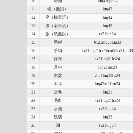
10
房間
lɑŋ42ȵuɑ24
11
幢（量詞）
lɑŋ42
12
座（橋量詞）
lɑŋ42
13
張（桌量詞）
lɑŋ42
14
張（紙量詞）
tɤ21lɑŋ24
15
懸崖
θɤ21mu33lɑŋ33
16
手絹
tɤ21lɑŋ21hɔ24tɕot55tɤ21pit33
17
抹布
tɤ21lɑŋ21hɔ24
18
月中
lɑŋ21mɛ24
19
木盆
ʔɑ21lɑŋ33hɔ24
20
木耳
lɑŋ42ʑi21tɯ24
21
染色
lɑŋ21
22
毛巾
tɤ21lɑŋ21hɔ24
23
水池
tɤ21lɑŋ24
24
洗碗
lɑŋ33
25
湖
tɤ21lɑŋ24