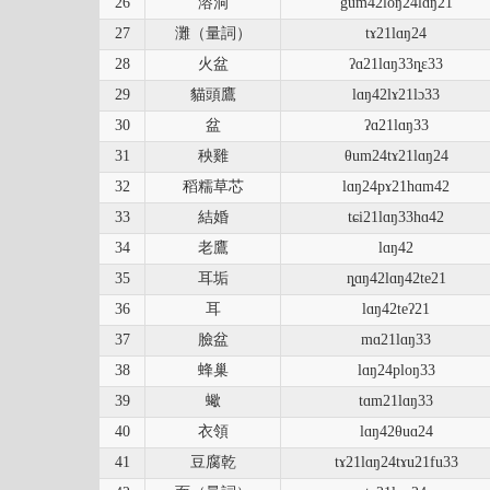
26
溶洞
gum42loŋ24lɑŋ21
27
灘（量詞）
tɤ21lɑŋ24
28
火盆
ʔɑ21lɑŋ33ȵɛ33
29
貓頭鷹
lɑŋ42lɤ21lɔ33
30
盆
ʔɑ21lɑŋ33
31
秧雞
θum24tɤ21lɑŋ24
32
稻糯草芯
lɑŋ24pɤ21hɑm42
33
結婚
tɕi21lɑŋ33hɑ42
34
老鷹
lɑŋ42
35
耳垢
ȵɑŋ42lɑŋ42te21
36
耳
lɑŋ42teʔ21
37
臉盆
mɑ21lɑŋ33
38
蜂巢
lɑŋ24ploŋ33
39
蠍
tɑm21lɑŋ33
40
衣領
lɑŋ42θuɑ24
41
豆腐乾
tɤ21lɑŋ24tɤu21fu33