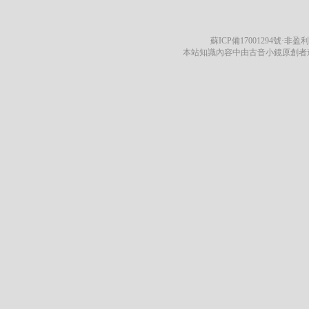
蘇ICP備17001294號
·非盈利
本站知識內容中由古音小鏡原創者遵循