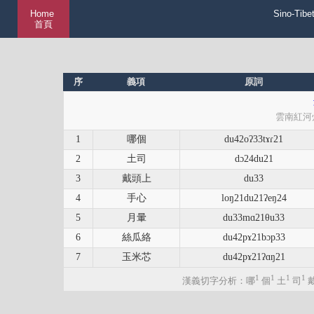
Home
Sino-Tibe
首頁
序
義項
原詞
雲南紅河
1
哪個
du42oʔ33tɤɾ21
2
土司
dɔ24du21
3
戴頭上
du33
4
手心
loŋ21du21ʔeŋ24
5
月暈
du33mɑ21θu33
6
絲瓜絡
du42pɤ21bɔp33
7
玉米芯
du42pɤ21ʔɑŋ21
1
1
1
1
漢義切字分析：哪
個
土
司