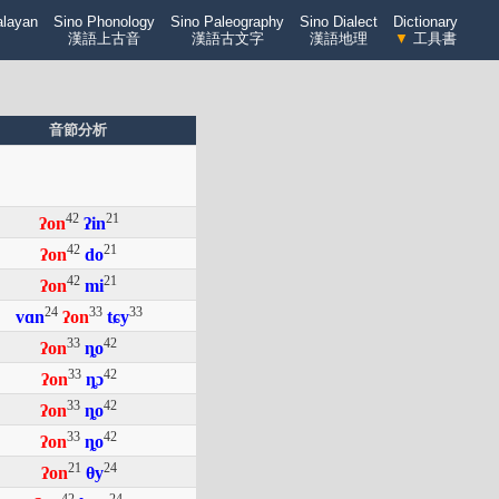
alayan
Sino Phonology
Sino Paleography
Sino Dialect
Dictionary
漢語上古音
漢語古文字
漢語地理
▼
工具書
音節分析
42
21
ʔon
ʔin
42
21
ʔon
do
42
21
ʔon
mi
24
33
33
vɑn
ʔon
tɕy
33
42
ʔon
ȵo
33
42
ʔon
ȵɔ
33
42
ʔon
ȵo
33
42
ʔon
ȵo
21
24
ʔon
θy