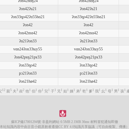
ʔon42hɑŋ24
ʔon42hɑŋ24
ʔon42ʔu21
ʔon42ʔu21
ʔon33ȵo42ʔɑ55hɑ21
ʔon33ȵo42ʔɑ55hɑ21
ʔon42
ʔon42
ʔon42mɑ42
ʔon42mɑ42
ʔɑ21ʔon33
ʔɑ21ʔon33
vɑn24ʔon33tɕy55
vɑn24ʔon33tɕy55
ʔon42pɤŋ21pɤ33
ʔon42pɤŋ21pɤ33
ʔon33ȵo42
ʔon33ȵo42
pɔ21ʔon33
pɔ21ʔon33
ʔon21hø42
ʔon21hø42
12
5
3
2
1
1
1
1
1
1
1
1
1
1
1
1
1
1
1
1
父
親
夫
叔
他
伯
你
兒
子
兄
姑
姨
弟
乾
爹
我
幺
母
男
孩
蘇ICP備17001294號
·非盈利網站·0.5MB 2.1MB 36ms·材料冒犯通知即撤
本站知識內容中由古音小鏡原創者遵循CC BY 4.0知識共享協議（可自由複製、傳播