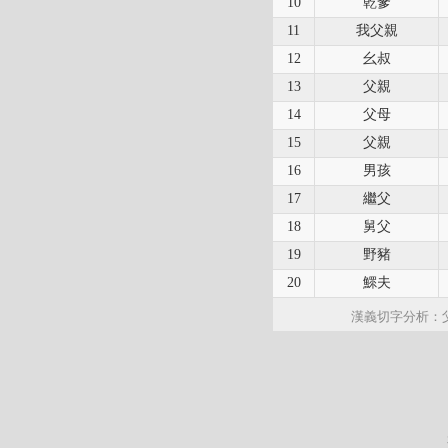
10
乾爹
11
我父親
12
幺叔
13
父親
14
父母
15
父親
16
男孩
17
繼父
18
舅父
19
野豬
20
鰥夫
漢義切字分析：