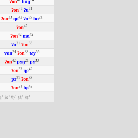
42
24
ʔon
hɑŋ
42
21
ʔon
ʔu
33
42
55
21
ʔon
ȵo
ʔɑ
hɑ
42
ʔon
42
42
ʔon
mɑ
21
33
ʔɑ
ʔon
24
33
55
vɑn
ʔon
tɕy
42
21
33
ʔon
pɤŋ
pɤ
33
42
ʔon
ȵo
21
33
pɔ
ʔon
21
42
ʔon
hø
1
1
1
1
1
繼
舅
野
豬
鰥
）