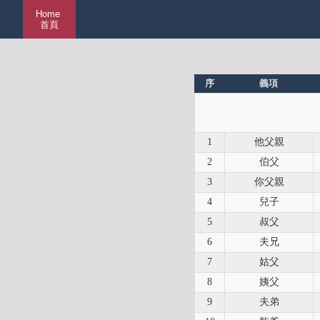
Home
首頁
序
義項
1
他父親
2
伯父
3
你父親
4
兒子
5
叔父
6
夫兄
7
姑父
8
姨父
9
夫弟