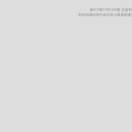
蘇ICP備17001294號
·非盈利
本站知識內容中由古音小鏡原創者遵循