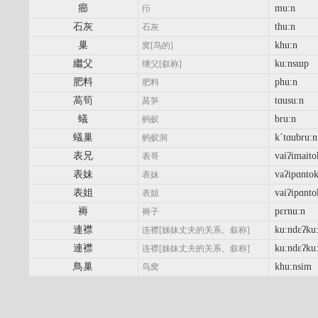
癤
mu:n
疖
石灰
thu:n
石灰
巢
khu:n
窝[鸟的]
繼父
ku:nsɯp
继父[叙称]
肥料
phu:n
肥料
萵筍
tɑusu:n
莴笋
蟻
bru:n
蚂蚁
蟻巢
kˊtɑubru:n
蚂蚁洞
表兄
vaiʔimaito
表哥
表妹
vaʔipɑnto
表妹
表姐
vaiʔipɑnto
表姐
褥
pɛrnu:n
褥子
連襟
ku:ndɛʔku:
连襟[姊妹丈夫的关系、叙称]
連襟
ku:ndɛʔku:
连襟[姊妹丈夫的关系、叙称]
鳥巢
khu:nsim
鸟窝