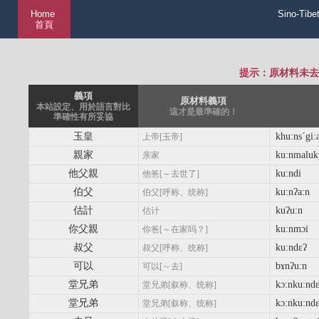
Home
Sino-Tibe
首頁
提示：原材料未去
義項
原材料義項
本站設定、用於語言對比
這才是最準確的！
準確性有所妥協
玉皇
khu:nsˊgi:
上帝[玉帝]
親家
ku:nmaluk
亲家
他父親
ku:ndi
他爸[～去世了]
伯父
ku:nʔa:n
伯父[呼称、统称]
估計
kuʔu:n
估计
你父親
ku:nmɔi
你爸[～在家吗？]
叔父
ku:ndɛʔ
叔父[呼称、统称]
可以
bɤnʔu:n
可以[～去]
堂兄弟
kɔ:nku:ndɛ
堂兄弟[叙称、统称]
堂兄弟
kɔ:nku:ndɛ
堂兄弟[叙称、统称]