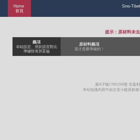
Home
Sino-Tibe
首頁
提示：原材料未去
義項
原材料義項
本站設定、用於語言對比
這才是最準確的！
準確性有所妥協
蘇ICP備17001294號
·非盈利
本站知識內容中由古音小鏡原創者遵循