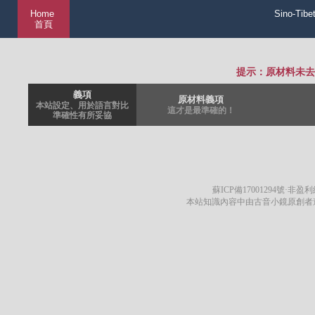
Home
Sino-Tibe
首頁
提示：原材料未去
義項
原材料義項
本站設定、用於語言對比
這才是最準確的！
準確性有所妥協
蘇ICP備17001294號
·非盈利網
本站知識內容中由古音小鏡原創者遵循