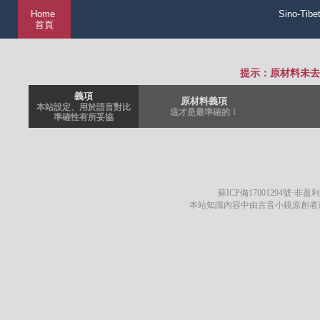
Home
Sino-Tibe
首頁
提示：原材料未去
義項
原材料義項
本站設定、用於語言對比
這才是最準確的！
準確性有所妥協
蘇ICP備17001294號
·非盈利
本站知識內容中由古音小鏡原創者遵循