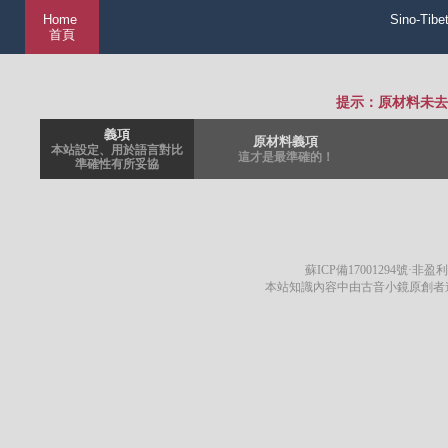
Home
Sino-Tibe
首頁
提示：原材料未去
義項
原材料義項
本站設定、用於語言對比
這才是最準確的！
準確性有所妥協
蘇ICP備17001294號
·非盈利
本站知識內容中由古音小鏡原創者遵循