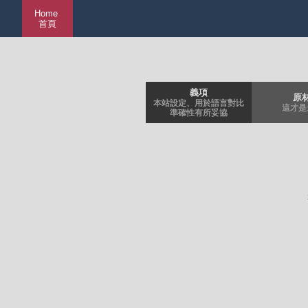
Home
首頁
義項
原
本站設定、用於語言對比
這才是
準確性有所妥協