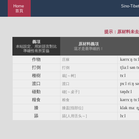
Home
Sino-Tibe
首頁
提示：原材料未去
義項
原材料義項
本站設定、用於語言對比
這才是最準確的！
準確性有所妥協
作物
kərrɤ:ŋ tɤ:
庄稼
打倒
tʃia:l sən t
打倒
種樹
tɤ:l
栽[～树]
渡口
pɤ:l ri:ŋ sə
渡口
碰動
təŋdɤ:l
碰[～桌子]
糧食
kərrɤ:ŋ tɤ:
粮食
膝
klak ma: ȵi
膝盖[指部位]
舔
lɤ:l
舔[人用舌头～]