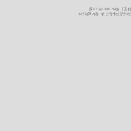
蘇ICP備17001294號
·非盈利
本站知識內容中由古音小鏡原創者遵循