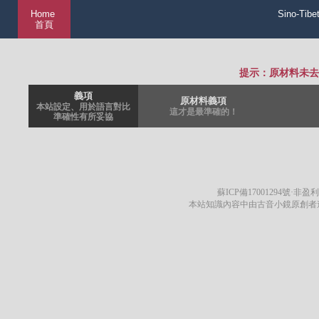
Home
Sino-Tibe
首頁
提示：原材料未去
義項
原材料義項
本站設定、用於語言對比
這才是最準確的！
準確性有所妥協
蘇ICP備17001294號
·非盈利
本站知識內容中由古音小鏡原創者遵循