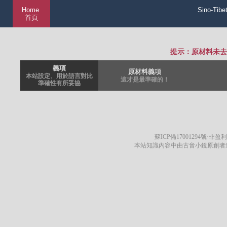
Home
Sino-Tibe
首頁
提示：原材料未去
義項
原材料義項
本站設定、用於語言對比
這才是最準確的！
準確性有所妥協
蘇ICP備17001294號
·非盈利
本站知識內容中由古音小鏡原創者遵循