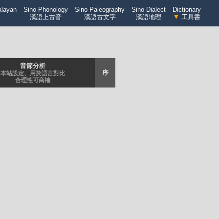
alayan
Sino Phonology
Sino Paleography
Sino Dialect
Dictionary
漢語上古音
漢語古文字
漢語地理
▼
工具書
音節分析
序
本站設定、用於語言對比
合理性可商榷
）