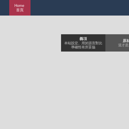
Home
首頁
義項
原
本站設定、用於語言對比
這才是
準確性有所妥協