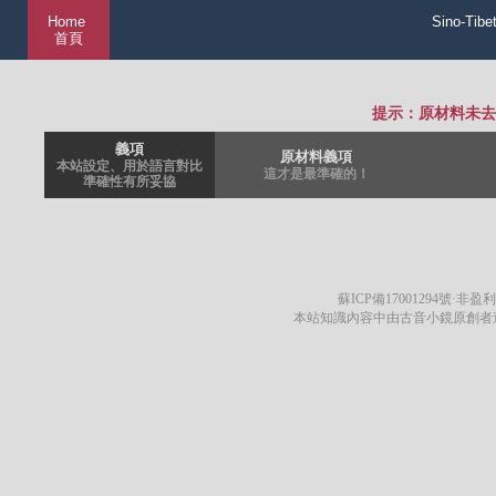
Home
Sino-Tibe
首頁
提示：原材料未去
義項
原材料義項
本站設定、用於語言對比
這才是最準確的！
準確性有所妥協
蘇ICP備17001294號
·非盈利
本站知識內容中由古音小鏡原創者遵循